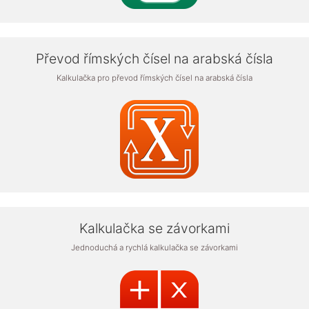
Převod římských čísel na arabská čísla
Kalkulačka pro převod římských čísel na arabská čísla
Kalkulačka se závorkami
Jednoduchá a rychlá kalkulačka se závorkami