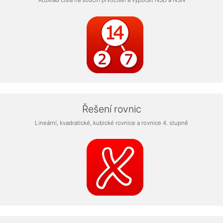
Rozklad čísla na součin prvočísel a výpočet NSD a NSN
Řešení rovnic
Lineární, kvadratické, kubické rovnice a rovnice 4. stupně