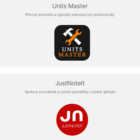
Units Master
Převod jednotek a výpočet jednotek pro profesionály
JustNoteIt
Správce poznámek a rychlé poznámky v jedné aplikaci