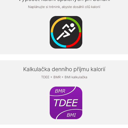
Naplánujte si trénink, abyste dosáhli cílů kalorií
Kalkulačka denního příjmu kalorií
TDEE + BMR + BMI kalkulačka