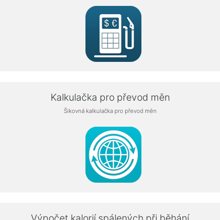
Kalkulačka pro převod měn
Šikovná kalkulačka pro převod měn
Výpočet kalorií spálených při běhání