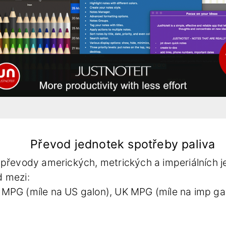
Převod jednotek spotřeby paliva
převody amerických, metrických a imperiálních j
 mezi:
S MPG (míle na US galon), UK MPG (míle na imp galo