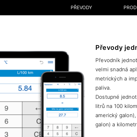
PŘEVODY
PROD
Převody jed
Převodník jednote
velmi snadná apl
metrických a imp
paliva.
Dostupné jednotk
litrů na 100 kil
americký galon),
galon) a kilometr