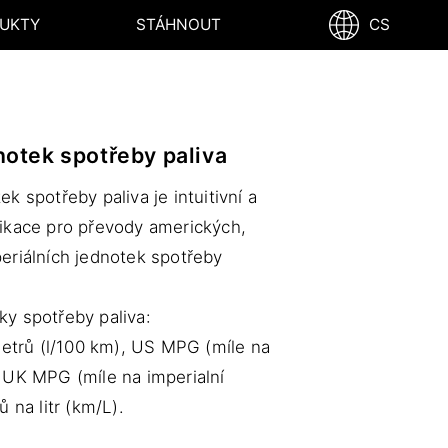
UKTY
STÁHNOUT
CS
notek spotřeby paliva
k spotřeby paliva je intuitivní a
ikace pro převody amerických,
eriálních jednotek spotřeby
y spotřeby paliva:
ometrů (l/100 km), US MPG (míle na
 UK MPG (míle na imperialní
ů na litr (km/L).