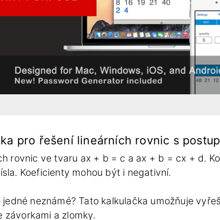
čka pro řešení lineárních rovnic s post
ích rovnic ve tvaru ax + b = c a ax + b = cx + d. 
sla. Koeficienty mohou být i negativní.
 o jedné neznámé? Tato kalkulačka umožňuje vyřeši
e závorkami a zlomky.