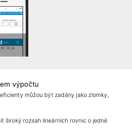
upem výpočtu
Koeficienty můžou být zadány jako zlomky,
t široký rozsah lineárních rovnic o jedné