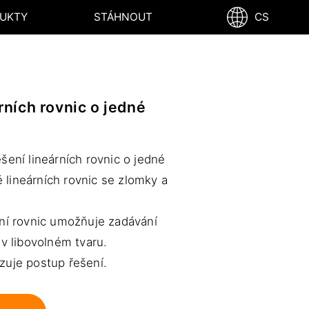
UKTY
STÁHNOUT
CS
rních rovnic o jedné
šení lineárních rovnic o jedné
lineárních rovnic se zlomky a
ení rovnic umožňuje zadávání
 v libovolném tvaru.
zuje postup řešení.