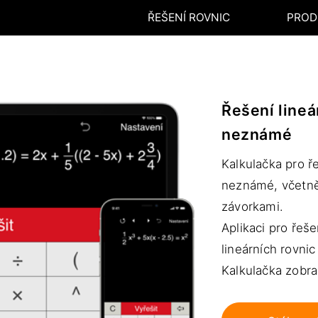
ŘEŠENÍ ROVNIC
PROD
Řešení lineá
neznámé
Kalkulačka pro ře
neznámé, včetně 
závorkami.
Aplikaci pro řeš
lineárních rovnic
Kalkulačka zobra